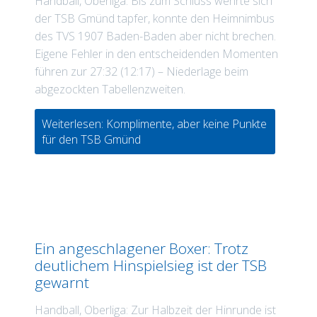
Handball, Oberliga: Bis zum Schluss wehrte sich
der TSB Gmünd tapfer, konnte den Heimnimbus
des TVS 1907 Baden-Baden aber nicht brechen.
Eigene Fehler in den entscheidenden Momenten
führen zur 27:32 (12:17) – Niederlage beim
abgezockten Tabellenzweiten.
Weiterlesen: Komplimente, aber keine Punkte
für den TSB Gmünd
Ein angeschlagener Boxer: Trotz
deutlichem Hinspielsieg ist der TSB
gewarnt
Handball, Oberliga: Zur Halbzeit der Hinrunde ist