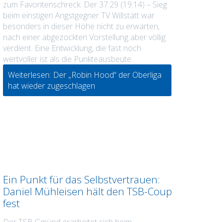
zum Favoritenschreck. Der 37:29 (19:14) – Sieg
beim einstigen Angstgegner TV Willstätt war
besonders in dieser Höhe nicht zu erwarten,
nach einer abgezockten Vorstellung aber völlig
verdient. Eine Entwicklung, die fast noch
wertvoller ist als die Punkteausbeute.
Weiterlesen: Der „Robin Hood“ der Oberliga
hat wieder zugeschlagen
Ein Punkt für das Selbstvertrauen:
Daniel Mühleisen hält den TSB-Coup
fest