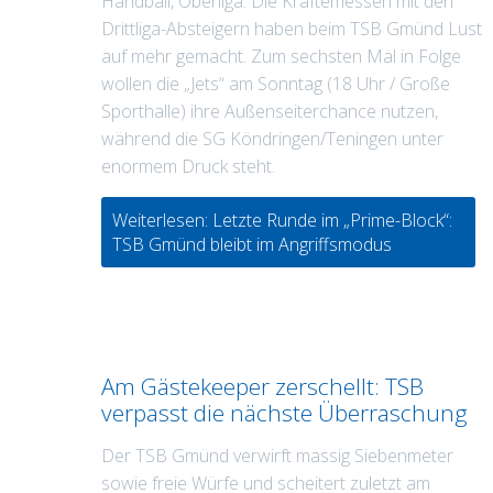
Handball, Oberliga: Die Kräftemessen mit den
Drittliga-Absteigern haben beim TSB Gmünd Lust
auf mehr gemacht. Zum sechsten Mal in Folge
wollen die „Jets“ am Sonntag (18 Uhr / Große
Sporthalle) ihre Außenseiterchance nutzen,
während die SG Köndringen/Teningen unter
enormem Druck steht.
Weiterlesen: Letzte Runde im „Prime-Block“:
TSB Gmünd bleibt im Angriffsmodus
Am Gästekeeper zerschellt: TSB
verpasst die nächste Überraschung
Der TSB Gmünd verwirft massig Siebenmeter
sowie freie Würfe und scheitert zuletzt am