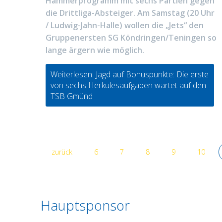
Hammerprogramm mit sechs Partien gegen
die Drittliga-Absteiger. Am Samstag (20 Uhr
/ Ludwig-Jahn-Halle) wollen die „Jets“ den
Gruppenersten SG Köndringen/Teningen so
lange ärgern wie möglich.
Weiterlesen: Jagd auf Bonuspunkte: Die erste
von sechs Herkulesaufgaben wartet auf den
TSB Gmünd
zurück
6
7
8
9
10
Hauptsponsor