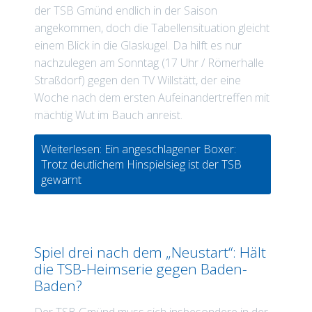
der TSB Gmünd endlich in der Saison
angekommen, doch die Tabellensituation gleicht
einem Blick in die Glaskugel. Da hilft es nur
nachzulegen am Sonntag (17 Uhr / Römerhalle
Straßdorf) gegen den TV Willstätt, der eine
Woche nach dem ersten Aufeinandertreffen mit
mächtig Wut im Bauch anreist.
Weiterlesen: Ein angeschlagener Boxer:
Trotz deutlichem Hinspielsieg ist der TSB
gewarnt
Spiel drei nach dem „Neustart“: Hält
die TSB-Heimserie gegen Baden-
Baden?