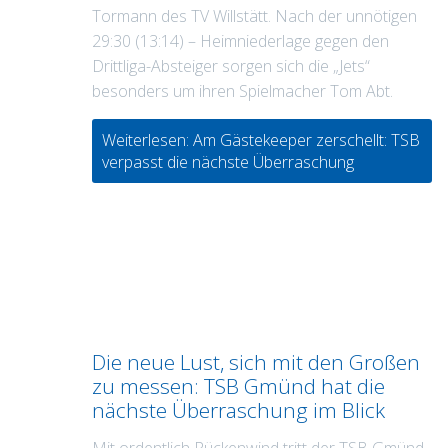
Tormann des TV Willstätt. Nach der unnötigen
29:30 (13:14) – Heimniederlage gegen den
Drittliga-Absteiger sorgen sich die „Jets“
besonders um ihren Spielmacher Tom Abt.
Weiterlesen: Am Gästekeeper zerschellt: TSB
verpasst die nächste Überraschung
Die neue Lust, sich mit den Großen
zu messen: TSB Gmünd hat die
nächste Überraschung im Blick