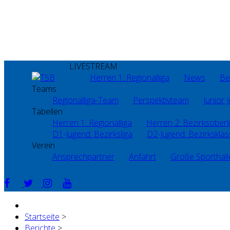
LIVESTREAM
Herren 1: Regionalliga
News
Be
Teams
Regionalliga-Team
Perspektivteam
Junior J
Tabellen
Herren 1: Regionalliga
Herren 2: Bezirksoberl
D1-Jugend: Bezirksliga
D2-Jugend: Bezirkskla
Verein
Ansprechpartner
Anfahrt
Große Sporthall
Startseite
>
Berichte
>