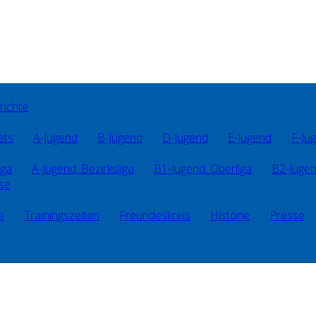
richte
ets
A-Jugend
B-Jugend
D-Jugend
E-Jugend
F-Ju
iga
A-Jugend: Bezirksliga
B1-Jugend: Oberliga
B2-Jugen
sse
e
Trainingszeiten
Freundeskreis
Historie
Presse