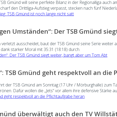
B Gmünd will seine perfekte Bilanz in der Regionalliga auch 
rf den Drittliga-Aufstieg verpasst, stecken nach fünf Niederlag
ieg: TSB Gmünd ist noch lange nicht satt
igen Umständen“: Der TSB Gmünd siegt
erletzt ausscheidet, baut der TSB Gmünd seine Serie weiter aus
 dank starker Moral mit 35:31 (18:18) durch.
den“: Der TSB Gmünd siegt weiter, bangt aber um Tom Abt
: TSB Gmünd geht respektvoll an die 
ährt der TSB Gmünd am Sonntag (17 Uhr / Mörburghalle) zum Tab
önen. Dafür wollen die „Jets“ vor allem ihre defensive Stärke au
 geht respektvoll an die Pflichtaufgabe heran
Gmünd überwältigt auch den TV Willstä