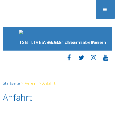
News
Berichte
LIVESTREAM
Teams
Tabellen
Verein
Startseite
>
Verein
>
Anfahrt
Anfahrt