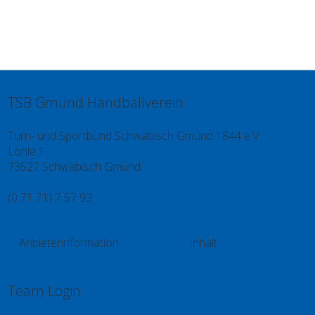
TSB Gmünd Handballverein
Turn- und Sportbund Schwäbisch Gmünd 1844 e.V.
Löhle 1
73527 Schwäbisch Gmünd
(0 71 71) 7 57 93
info@tsb.gd
Anbieterinformation
Inhalt
Kontakt
Impressum
Datenschutz
Videos
Spieler
Team Login