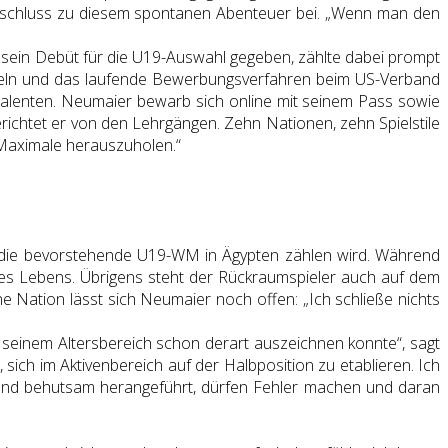
bschluss zu diesem spontanen Abenteuer bei. „Wenn man den
vo sein Debüt für die U19-Auswahl gegeben, zählte dabei prompt
urzeln und das laufende Bewerbungsverfahren beim US-Verband
Talenten. Neumaier bewarb sich online mit seinem Pass sowie
richtet er von den Lehrgängen. Zehn Nationen, zehn Spielstile
 Maximale herauszuholen.“
r die bevorstehende U19-WM in Ägypten zählen wird. Während
nes Lebens. Übrigens steht der Rückraumspieler auch auf dem
e Nation lässt sich Neumaier noch offen: „Ich schließe nichts
 seinem Altersbereich schon derart auszeichnen konnte“, sagt
ich im Aktivenbereich auf der Halbposition zu etablieren. Ich
Gmünd behutsam herangeführt, dürfen Fehler machen und daran