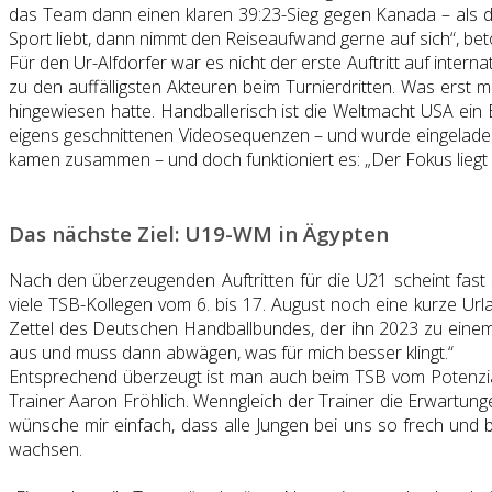
das Team dann einen klaren 39:23-Sieg gegen Kanada – als
Sport liebt, dann nimmt den Reiseaufwand gerne auf sich“, beto
Für den Ur-Alfdorfer war es nicht der erste Auftritt auf inte
zu den auffälligsten Akteuren beim Turnierdritten. Was ers
hingewiesen hatte. Handballerisch ist die Weltmacht USA ei
eigens geschnittenen Videosequenzen – und wurde eingeladen. 
kamen zusammen – und doch funktioniert es: „Der Fokus lieg
Das nächste Ziel: U19-WM in Ägypten
Nach den überzeugenden Auftritten für die U21 scheint fas
viele TSB-Kollegen vom 6. bis 17. August noch eine kurze U
Zettel des Deutschen Handballbundes, der ihn 2023 zu einem n
aus und muss dann abwägen, was für mich besser klingt.“
Entsprechend überzeugt ist man auch beim TSB vom Potenzial 
Trainer Aaron Fröhlich. Wenngleich der Trainer die Erwartung
wünsche mir einfach, dass alle Jungen bei uns so frech und
wachsen.