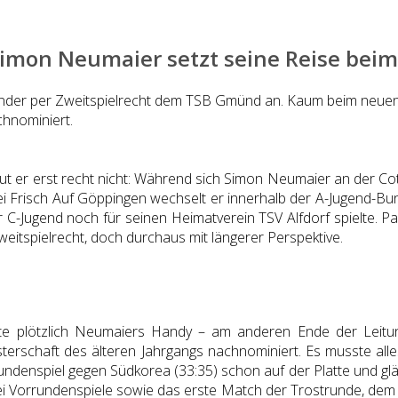
 Simon Neumaier setzt seine Reise bei
shänder per Zweitspielrecht dem TSB Gmünd an. Kaum beim neue
chnominiert.
cheut er erst recht nicht: Während sich Simon Neumaier an der C
ei Frisch Auf Göppingen wechselt er innerhalb der A-Jugend-Bu
r C-Jugend noch für seinen Heimatverein TSV Alfdorf spielte. 
eitspielrecht, doch durchaus mit längerer Perspektive.
lte plötzlich Neumaiers Handy – am anderen Ende der Leitun
erschaft des älteren Jahrgangs nachnominiert. Es musste alles
rrundenspiel gegen Südkorea (33:35) schon auf der Platte und gl
drei Vorrundenspiele sowie das erste Match der Trostrunde, dem 