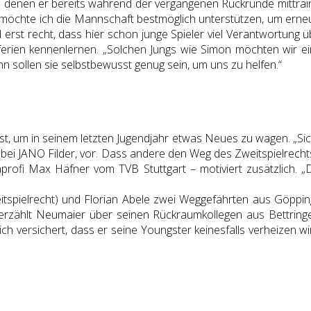
ei denen er bereits während der vergangenen Rückrunde mittrain
un möchte ich die Mannschaft bestmöglich unterstützen, um ern
 erst recht, dass hier schon junge Spieler viel Verantwortun
ien kennenlernen. „Solchen Jungs wie Simon möchten wir eine 
n sollen sie selbstbewusst genug sein, um uns zu helfen.“
t, um in seinem letzten Jugendjahr etwas Neues zu wagen. „Sic
bei JANO Filder, vor. Dass andere den Weg des Zweitspielrechts
rofi Max Häfner vom TVB Stuttgart – motiviert zusätzlich. „Di
tspielrecht) und Florian Abele zwei Weggefährten aus Göppinge
erzählt Neumaier über seinen Rückraumkollegen aus Bettringen.
ch versichert, dass er seine Youngster keinesfalls verheizen wi