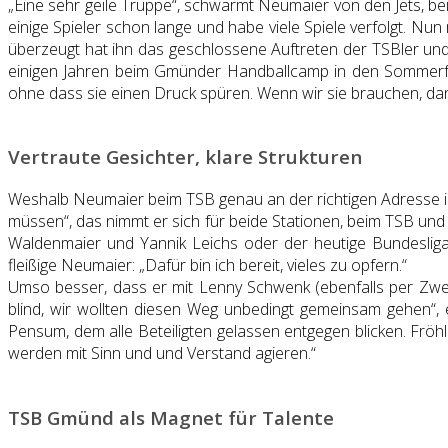
„Eine sehr geile Truppe“, schwärmt Neumaier von den Jets, b
einige Spieler schon lange und habe viele Spiele verfolgt. N
überzeugt hat ihn das geschlossene Auftreten der TSBler und
einigen Jahren beim Gmünder Handballcamp in den Sommerfer
ohne dass sie einen Druck spüren. Wenn wir sie brauchen, dan
Vertraute Gesichter, klare Strukturen
Weshalb Neumaier beim TSB genau an der richtigen Adresse is
müssen“, das nimmt er sich für beide Stationen, beim TSB und 
Waldenmaier und Yannik Leichs oder der heutige Bundesligap
fleißige Neumaier: „Dafür bin ich bereit, vieles zu opfern.“
Umso besser, dass er mit Lenny Schwenk (ebenfalls per Zwei
blind, wir wollten diesen Weg unbedingt gemeinsam gehen“, 
Pensum, dem alle Beteiligten gelassen entgegen blicken. Fröhli
werden mit Sinn und und Verstand agieren.“
TSB Gmünd als Magnet für Talente