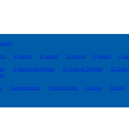
richte
ets
A-Jugend
B-Jugend
D-Jugend
E-Jugend
F-Ju
iga
A-Jugend: Bezirksliga
B1-Jugend: Oberliga
B2-Jugen
sse
e
Trainingszeiten
Freundeskreis
Historie
Presse