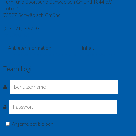
Turn- und Sportbund Schwäbisch Gmünd 1844 e.V.
Löhle 1
73527 Schwäbisch Gmünd
(0 71 71) 7 57 93
info@tsb.gd
Anbieterinformation
Inhalt
Kontakt
Impressum
Datenschutz
Videos
Spieler
Team Login
Angemeldet bleiben