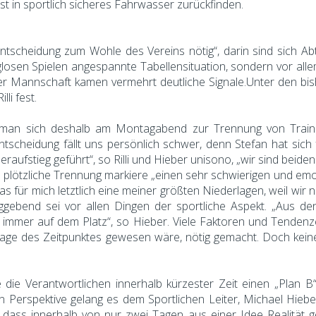
ist in sportlich sicheres Fahrwasser zurückfinden.
tscheidung zum Wohle des Vereins nötig“, darin sind sich Abte
sieglosen Spielen angespannte Tabellensituation, sondern vor a
er Mannschaft kamen vermehrt deutliche Signale.Unter den bis
li fest.
n sich deshalb am Montagabend zur Trennung von Trainer 
ntscheidung fällt uns persönlich schwer, denn Stefan hat sic
aufstieg geführt“, so Rilli und Hieber unisono, „wir sind beiden
 plötzliche Trennung markiere „einen sehr schwierigen und emoti
t das für mich letztlich eine meiner größten Niederlagen, weil 
hlaggebend sei vor allen Dingen der sportliche Aspekt. „Aus
t immer auf dem Platz“, so Hieber. Viele Faktoren und Tende
rage des Zeitpunktes gewesen wäre, nötig gemacht. Doch keine
die Verantwortlichen innerhalb kürzester Zeit einen „Plan B“ 
 Perspektive gelang es dem Sportlichen Leiter, Michael Hieb
e, dass innerhalb von nur zwei Tagen aus einer Idee Realität