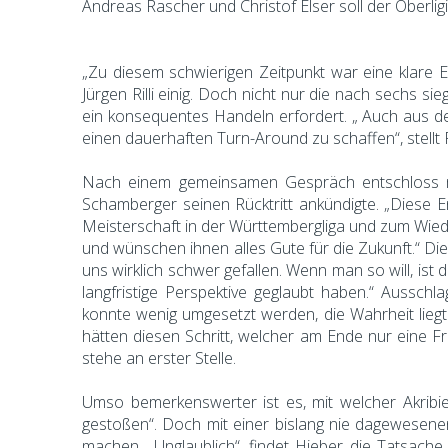
Andreas Rascher und Christof Elser soll der Oberlig
„Zu diesem schwierigen Zeitpunkt war eine klare En
Jürgen Rilli einig. Doch nicht nur die nach sechs 
ein konsequentes Handeln erfordert. „ Auch aus d
einen dauerhaften Turn-Around zu schaffen“, stellt Ril
Nach einem gemeinsamen Gespräch entschloss ma
Schamberger seinen Rücktritt ankündigte. „Diese E
Meisterschaft in der Württembergliga und zum Wieder
und wünschen ihnen alles Gute für die Zukunft.“ Die
uns wirklich schwer gefallen. Wenn man so will, is
langfristige Perspektive geglaubt haben.“ Aussc
konnte wenig umgesetzt werden, die Wahrheit lieg
hätten diesen Schritt, welcher am Ende nur eine F
stehe an erster Stelle.
Umso bemerkenswerter ist es, mit welcher Akribie 
gestoßen“. Doch mit einer bislang nie dagewesenen
machen. „Unglaublich“, findet Hieber die Tatsach