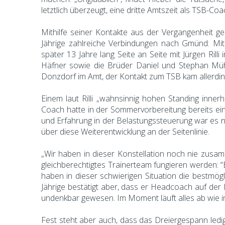
letztlich überzeugt, eine dritte Amtszeit als TSB-Co
Mithilfe seiner Kontakte aus der Vergangenheit ge
Jährige zahlreiche Verbindungen nach Gmünd: Mi
später 13 Jahre lang Seite an Seite mit Jürgen Ri
Häfner sowie die Brüder Daniel und Stephan Müh
Donzdorf im Amt, der Kontakt zum TSB kam allerdin
Einem laut Rilli „wahnsinnig hohen Standing inner
Coach hatte in der Sommervorbereitung bereits eini
und Erfahrung in der Belastungssteuerung war es nah
über diese Weiterentwicklung an der Seitenlinie.
„Wir haben in dieser Konstellation noch nie zusam
gleichberechtigtes Trainerteam fungieren werden: “E
haben in dieser schwierigen Situation die bestmög
Jährige bestätigt aber, dass er Headcoach auf d
undenkbar gewesen. Im Moment läuft alles ab wie im
Fest steht aber auch, dass das Dreiergespann ledig