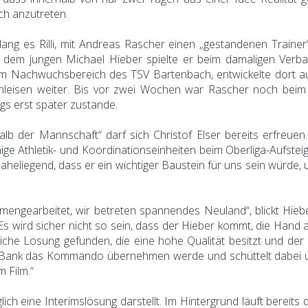
ach anzutreten.
lang es Rilli, mit Andreas Rascher einen „gestandenen Trainer“
t dem jungen Michael Hieber spielte er beim damaligen Verb
lli im Nachwuchsbereich des TSV Bartenbach, entwickelte dor
leisen weiter. Bis vor zwei Wochen war Rascher noch beim 
gs erst später zustande.
halb der Mannschaft“ darf sich Christof Elser bereits erfreue
ge Athletik- und Koordinationseinheiten beim Oberliga-Aufsteig
eliegend, dass er ein wichtiger Baustein für uns sein würde, um
mengearbeitet, wir betreten spannendes Neuland“, blickt Hie
s wird sicher nicht so sein, dass der Hieber kommt, die Hand a
liche Lösung gefunden, die eine hohe Qualität besitzt und der 
er Bank das Kommando übernehmen werde und schüttelt dabei 
 Film.“
lich eine Interimslösung darstellt. Im Hintergrund läuft berei