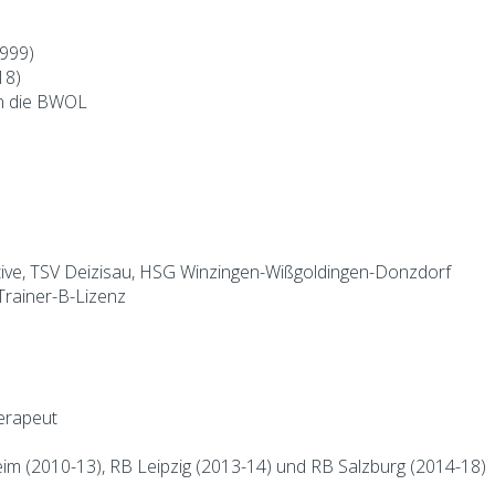
999)
18)
in die BWOL
ive, TSV Deizisau, HSG Winzingen-Wißgoldingen-Donzdorf
Trainer-B-Lizenz
erapeut
m (2010-13), RB Leipzig (2013-14) und RB Salzburg (2014-18)