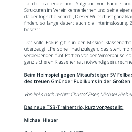
für die Trainerposition. Aufgrund von Familie un
Strukturen im Verein kennenlernen und seine eigen
da der logische Schritt. „Dieser Wunsch ist ganz kla
finden, so lange dauert auch die Interimslösung. 
besitzt.“
Der volle Fokus gilt nun der Mission Klassenerhalt
überzeugt: „Personell nachzulegen, das steht mo
verbleibenden fünf Partien vor der Winterpause solle
ganz sicheren Klassenerhalt notwendig sein, rechne
Beim Heimspiel gegen Mitaufsteiger SV Fellba
des treuen Gmünder Publikums in der Großen S
Von links nach rechts: Christof Elser, Michael Hieber
Das neue TSB-Trainertrio, kurz vorgestellt:
Michael Hieber