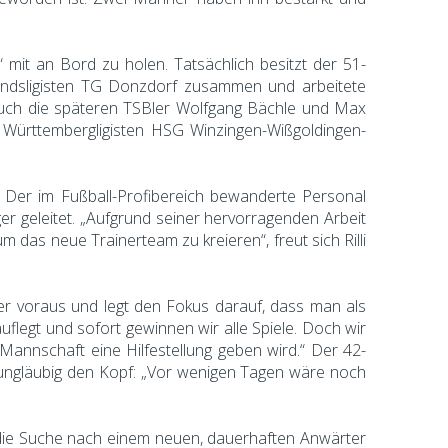
 mit an Bord zu holen. Tatsächlich besitzt der 51-
andsligisten TG Donzdorf zusammen und arbeitete
t auch die späteren TSBler Wolfgang Bächle und Max
Württembergligisten HSG Winzingen-Wißgoldingen-
n. Der im Fußball-Profibereich bewanderte Personal
er geleitet. „Aufgrund seiner hervorragenden Arbeit
 das neue Trainerteam zu kreieren“, freut sich Rilli
ber voraus und legt den Fokus darauf, dass man als
uflegt und sofort gewinnen wir alle Spiele. Doch wir
Mannschaft eine Hilfestellung geben wird.“ Der 42-
ungläubig den Kopf: „Vor wenigen Tagen wäre noch
ts die Suche nach einem neuen, dauerhaften Anwärter