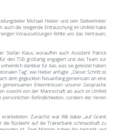
ilungsleiter Michael Hieber und sein Stellvertreter
llem auch die steigende Enttäuschung im Umfeld habe
herigen Voraussetzungen fehlte uns das Vertrauen,
Stefan Klaus, woraufhin auch Assistent Patrick
h für den TSB großartig engagiert und das Team zur
 unheimlich dankbar für das, was sie geleistet haben
onalen Tag“, wie Hieber anfügte: „Dieser Schritt ist
wir nach dem geglückten Neuanfang gemeinsam an eine
 den gemeinsamen Erkenntnissen unserer Gespräche
nzen sowohl von der Mannschaft als auch im Umfeld
 persönlichen Befindlichkeiten, sondern der Verein
erarbeiteten. Zunächst war Rilli dabei „auf Granit
er die Rückkehr auf die Trainerbank schmackhaft zu
 geworden ist. Zwei Männer haben ihn bestärkt und