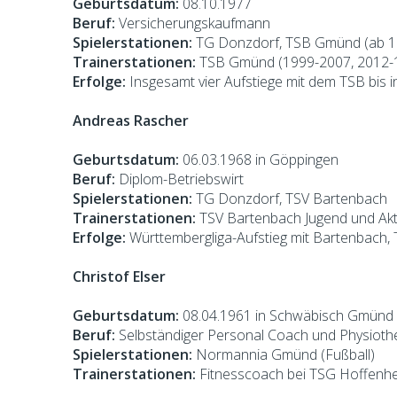
Geburtsdatum:
08.10.1977
Beruf:
Versicherungskaufmann
Spielerstationen:
TG Donzdorf, TSB Gmünd (ab 1
Trainerstationen:
TSB Gmünd (1999-2007, 2012-
Erfolge:
Insgesamt vier Aufstiege mit dem TSB bis 
Andreas Rascher
Geburtsdatum:
06.03.1968 in Göppingen
Beruf:
Diplom-Betriebswirt
Spielerstationen:
TG Donzdorf, TSV Bartenbach
Trainerstationen:
TSV Bartenbach Jugend und Akt
Erfolge:
Württembergliga-Aufstieg mit Bartenbach, 
Christof Elser
Geburtsdatum:
08.04.1961 in Schwäbisch Gmünd
Beruf:
Selbständiger Personal Coach und Physioth
Spielerstationen:
Normannia Gmünd (Fußball)
Trainerstationen:
Fitnesscoach bei TSG Hoffenhei