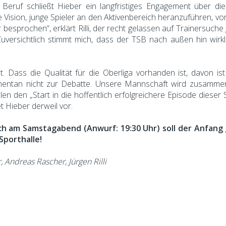
d Beruf schließt Hieber ein langfristiges Engagement über d
e Vision, junge Spieler an den Aktivenbereich heranzuführen, v
r besprochen“, erklärt Rilli, der recht gelassen auf Trainersuche
Zuversichtlich stimmt mich, dass der TSB nach außen hin wir
. Dass die Qualität für die Oberliga vorhanden ist, davon ist
mentan nicht zur Debatte. Unsere Mannschaft wird zusammen
n den „Start in die hoffentlich erfolgreichere Episode dieser S
t Hieber derweil vor.
ch am Samstagabend (Anwurf: 19:30 Uhr) soll der Anfan
porthalle!
, Andreas Rascher, Jürgen Rilli