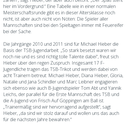
zählen“, sagt Hieber, der aber auch betont: „Der Spaß steht
hier im Vordergrund.“ Eine Tabelle wie in einer normalen
Meisterschaftsrunde gibt es in dieser Altersklasse noch
nicht, ist aber auch nicht von Nöten: Die Spieler aller
Mannschaften sind bei den Spieltagen immer mit Feuereifer
bei der Sache.
Die Jahrgänge 2010 und 2011 sind für Michael Hieber die
Basis der TSB-Jugendarbeit. „So stark besetzt waren wir
noch nie und es sind richtig tolle Talente dabei“, freut sich
Hieber über den regen Zuspruch. Insgesamt 17 F-
Jugendliche tragen das TSB-Trikot und werden dabei von
acht Trainern betreut: Michael Hieber, Diana Hieber, Gloria,
Natalie und Jana Schindler und Marc Leibner engagieren
sich ebenso wie auch B-Jugendspieler Tom Abt und Yannik
Leichs, der parallel für die Erste Mannschaft des TSB und
die A-Jugend von Frisch Auf Göppingen am Ball ist.
„Trainermäßig sind wir hervorragend aufgestellt“, sagt
Hieber, „da sind wir stolz darauf und wollen uns das auch
für die nächsten Jahre bewahren.“