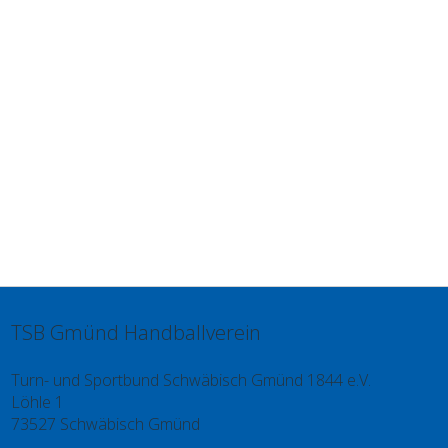
TSB Gmünd Handballverein
Turn- und Sportbund Schwäbisch Gmünd 1844 e.V.
Löhle 1
73527 Schwäbisch Gmünd