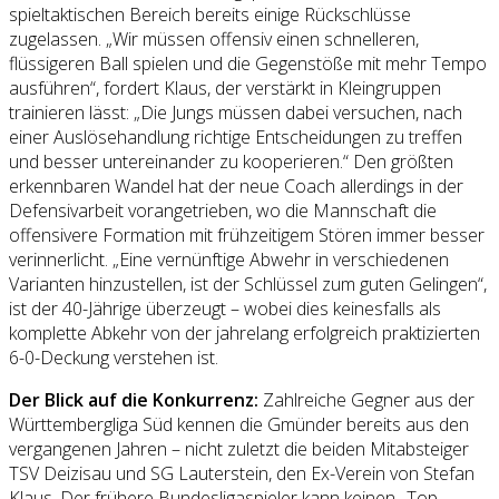
spieltaktischen Bereich bereits einige Rückschlüsse
zugelassen. „Wir müssen offensiv einen schnelleren,
flüssigeren Ball spielen und die Gegenstöße mit mehr Tempo
ausführen“, fordert Klaus, der verstärkt in Kleingruppen
trainieren lässt: „Die Jungs müssen dabei versuchen, nach
einer Auslösehandlung richtige Entscheidungen zu treffen
und besser untereinander zu kooperieren.“ Den größten
erkennbaren Wandel hat der neue Coach allerdings in der
Defensivarbeit vorangetrieben, wo die Mannschaft die
offensivere Formation mit frühzeitigem Stören immer besser
verinnerlicht. „Eine vernünftige Abwehr in verschiedenen
Varianten hinzustellen, ist der Schlüssel zum guten Gelingen“,
ist der 40-Jährige überzeugt – wobei dies keinesfalls als
komplette Abkehr von der jahrelang erfolgreich praktizierten
6-0-Deckung verstehen ist.
Der Blick auf die Konkurrenz:
Zahlreiche Gegner aus der
Württembergliga Süd kennen die Gmünder bereits aus den
vergangenen Jahren – nicht zuletzt die beiden Mitabsteiger
TSV Deizisau und SG Lauterstein, den Ex-Verein von Stefan
Klaus. Der frühere Bundesligaspieler kann keinen „Top-