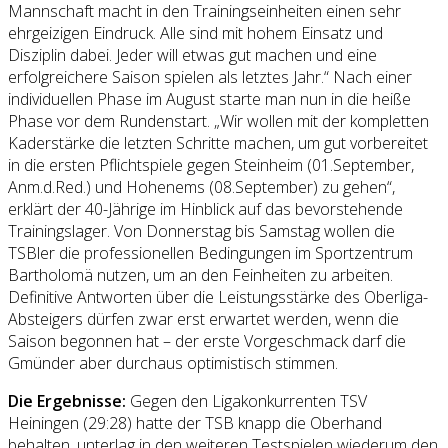
Mannschaft macht in den Trainingseinheiten einen sehr
ehrgeizigen Eindruck. Alle sind mit hohem Einsatz und
Disziplin dabei. Jeder will etwas gut machen und eine
erfolgreichere Saison spielen als letztes Jahr.“ Nach einer
individuellen Phase im August starte man nun in die heiße
Phase vor dem Rundenstart. „Wir wollen mit der kompletten
Kaderstärke die letzten Schritte machen, um gut vorbereitet
in die ersten Pflichtspiele gegen Steinheim (01.September,
Anm.d.Red.) und Hohenems (08.September) zu gehen“,
erklärt der 40-Jährige im Hinblick auf das bevorstehende
Trainingslager. Von Donnerstag bis Samstag wollen die
TSBler die professionellen Bedingungen im Sportzentrum
Bartholomä nutzen, um an den Feinheiten zu arbeiten.
Definitive Antworten über die Leistungsstärke des Oberliga-
Absteigers dürfen zwar erst erwartet werden, wenn die
Saison begonnen hat – der erste Vorgeschmack darf die
Gmünder aber durchaus optimistisch stimmen.
Die Ergebnisse:
Gegen den Ligakonkurrenten TSV
Heiningen (29:28) hatte der TSB knapp die Oberhand
behalten, unterlag in den weiteren Testspielen wiederum den