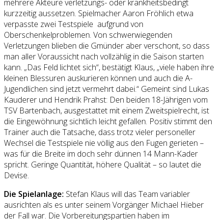
mehrere Akteure verletzungs- oder krankheitsbedingt
kurzzeitig aussetzen. Spielmacher Aaron Fröhlich etwa
verpasste zwei Testspiele aufgrund von
Oberschenkelproblemen. Von schwerwiegenden
Verletzungen blieben die Gmünder aber verschont, so dass
man aller Voraussicht nach vollzählig in die Saison starten
kann. „Das Feld lichtet sich“, bestätigt Klaus, „viele haben ihre
kleinen Blessuren auskurieren können und auch die A-
Jugendlichen sind jetzt vermehrt dabei.“ Gemeint sind Lukas
Kauderer und Hendrik Prahst: Den beiden 18-Jährigen vom
TSV Bartenbach, ausgestattet mit einem Zweitspielrecht, ist
die Eingewöhnung sichtlich leicht gefallen. Positiv stimmt den
Trainer auch die Tatsache, dass trotz vieler personeller
Wechsel die Testspiele nie völlig aus den Fugen gerieten –
was für die Breite im doch sehr dünnen 14 Mann-Kader
spricht. Geringe Quantität, höhere Qualität – so lautet die
Devise.
Die Spielanlage:
Stefan Klaus will das Team variabler
ausrichten als es unter seinem Vorgänger Michael Hieber
der Fall war. Die Vorbereitungspartien haben im