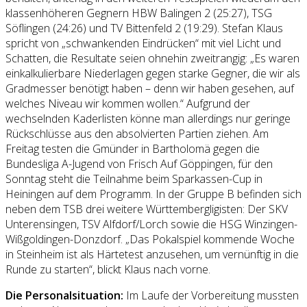
klassenhöheren Gegnern HBW Balingen 2 (25:27), TSG
Söflingen (24:26) und TV Bittenfeld 2 (19:29). Stefan Klaus
spricht von „schwankenden Eindrücken“ mit viel Licht und
Schatten, die Resultate seien ohnehin zweitrangig: „Es waren
einkalkulierbare Niederlagen gegen starke Gegner, die wir als
Gradmesser benötigt haben – denn wir haben gesehen, auf
welches Niveau wir kommen wollen.“ Aufgrund der
wechselnden Kaderlisten könne man allerdings nur geringe
Rückschlüsse aus den absolvierten Partien ziehen. Am
Freitag testen die Gmünder in Bartholomä gegen die
Bundesliga A-Jugend von Frisch Auf Göppingen, für den
Sonntag steht die Teilnahme beim Sparkassen-Cup in
Heiningen auf dem Programm. In der Gruppe B befinden sich
neben dem TSB drei weitere Württembergligisten: Der SKV
Unterensingen, TSV Alfdorf/Lorch sowie die HSG Winzingen-
Wißgoldingen-Donzdorf. „Das Pokalspiel kommende Woche
in Steinheim ist als Härtetest anzusehen, um vernünftig in die
Runde zu starten“, blickt Klaus nach vorne.
Die Personalsituation:
Im Laufe der Vorbereitung mussten