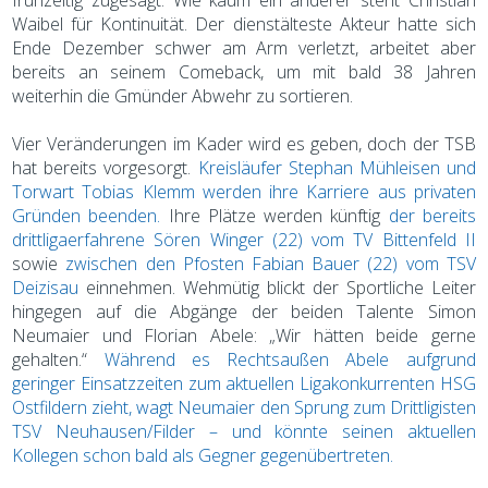
frühzeitig zugesagt. Wie kaum ein anderer steht Christian
Waibel für Kontinuität. Der dienstälteste Akteur hatte sich
Ende Dezember schwer am Arm verletzt, arbeitet aber
bereits an seinem Comeback, um mit bald 38 Jahren
weiterhin die Gmünder Abwehr zu sortieren.
Vier Veränderungen im Kader wird es geben, doch der TSB
hat bereits vorgesorgt.
Kreisläufer Stephan Mühleisen und
Torwart Tobias Klemm werden ihre Karriere aus privaten
Gründen beenden.
Ihre Plätze werden künftig
der bereits
drittligaerfahrene Sören Winger (22) vom TV Bittenfeld II
sowie
zwischen den Pfosten Fabian Bauer (22) vom TSV
Deizisau
einnehmen. Wehmütig blickt der Sportliche Leiter
hingegen auf die Abgänge der beiden Talente Simon
Neumaier und Florian Abele: „Wir hätten beide gerne
gehalten.“
Während es Rechtsaußen Abele aufgrund
geringer Einsatzzeiten zum aktuellen Ligakonkurrenten HSG
Ostfildern zieht, wagt Neumaier den Sprung zum Drittligisten
TSV Neuhausen/Filder – und könnte seinen aktuellen
Kollegen schon bald als Gegner gegenübertreten.