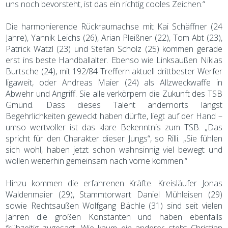
uns noch bevorsteht, ist das ein richtig cooles Zeichen.“
Die harmonierende Rückraumachse mit Kai Schäffner (24
Jahre), Yannik Leichs (26), Arian Pleißner (22), Tom Abt (23),
Patrick Watzl (23) und Stefan Scholz (25) kommen gerade
erst ins beste Handballalter. Ebenso wie Linksaußen Niklas
Burtsche (24), mit 192/84 Treffern aktuell drittbester Werfer
ligaweit, oder Andreas Maier (24) als Allzweckwaffe in
Abwehr und Angriff. Sie alle verkörpern die Zukunft des TSB
Gmünd. Dass dieses Talent andernorts längst
Begehrlichkeiten geweckt haben dürfte, liegt auf der Hand –
umso wertvoller ist das klare Bekenntnis zum TSB. „Das
spricht für den Charakter dieser Jungs“, so Rilli. „Sie fühlen
sich wohl, haben jetzt schon wahnsinnig viel bewegt und
wollen weiterhin gemeinsam nach vorne kommen.“
Hinzu kommen die erfahrenen Kräfte. Kreisläufer Jonas
Waldenmaier (29), Stammtorwart Daniel Mühleisen (29)
sowie Rechtsaußen Wolfgang Bächle (31) sind seit vielen
Jahren die großen Konstanten und haben ebenfalls