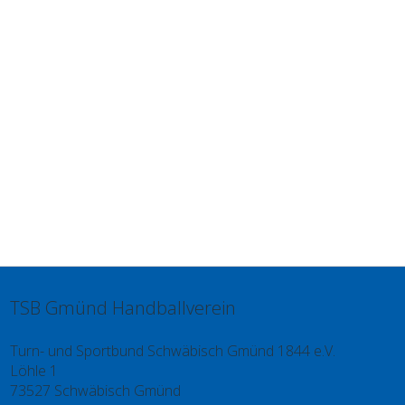
TSB Gmünd Handballverein
Turn- und Sportbund Schwäbisch Gmünd 1844 e.V.
Löhle 1
73527 Schwäbisch Gmünd