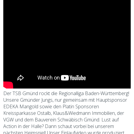
Der TSB Gmünd rockt die Regionalliga Baden-Württemberg!
Unsere Gmünder Jungs, nur gemeinsam mit Hauptsponsor
EDEKA Mangold sowie den Platin Sponsoren
Kreissparkasse Ostalb, Klaus&Wiedmann Immobilien, der
VGW und dem Bauverein Schwäbisch Gmünd. Lust auf
Action in der Halle? Dann schaut vorbei bei unserem
nächsten Heimspiel! Unser Einlaufvideo wurde produziert