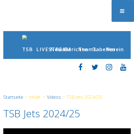
News
Berichte
LIVESTREAM
Teams
Tabellen
Verein
Startseite
>
Inhalt
>
Videos
>
TSB Jets 2024/25
TSB Jets 2024/25