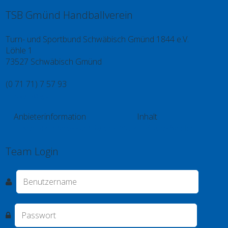
TSB Gmünd Handballverein
Turn- und Sportbund Schwäbisch Gmünd 1844 e.V.
Löhle 1
73527 Schwäbisch Gmünd
(0 71 71) 7 57 93
info@tsb.gd
Anbieterinformation
Inhalt
Kontakt
Impressum
Datenschutz
Videos
Spieler
Team Login