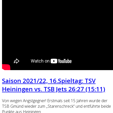
Saison 2021/22, 16.Spieltag: TSV
Heiningen vs. TSB Jets 26:27 (15:11)
Von wegen Angstgegner! Erstmals seit 15 Jahren wurde der
TSB Gmünd wieder zum „Starenschreck“ und entführte beide
Punkte aus Heiningen.