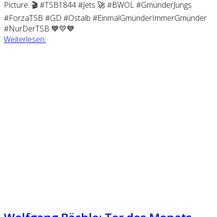
Picture. 🎬 #TSB1844 #Jets 🚀 #BWOL #GmünderJungs
#ForzaTSB #GD #Ostalb #EinmalGmünderImmerGmünder
#NurDerTSB 💙💛💙
Weiterlesen: