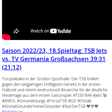
Saison 2022/23, 18.Spieltag: TSB Jets
vs. TV Germania Großsachsen 39:31
(21:12)
Torspektakel in der Großen Sporthalle: Der TSB brilliert
gegen den langjährigen Drittligisten bereits in der ersten
Halbzeit und nimmt eindrucksvoll Revanche für die deutliche
Niederlage aus dem ersten Saisonspiel. #TSB1844 #Jets 🚀
#BWOL #GmünderJungs #ForzaTSB #GD #Ostalb
#EinmalGmünderImmerGmünder #NurDerTSB 💙💛💙
Weiterlesen: